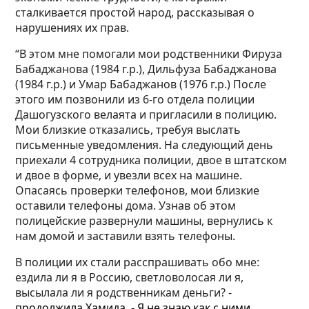
сталкивается простой народ, рассказывая о
нарушениях их прав.
“В этом мне помогали мои родственники Фируза
Бабаджанова (1984 г.р.), Дильфуза Бабаджанова
(1984 г.р.) и Умар Бабаджанов (1976 г.р.) После
этого им позвонили из 6-го отдела полиции
Дашогузского велаята и пригласили в полицию.
Мои близкие отказались, требуя выслать
письменные уведомления. На следующий день
приехали 4 сотрудника полиции, двое в штатском
и двое в форме, и увезли всех на машине.
Опасаясь проверки телефонов, мои близкие
оставили телефоны дома. Узнав об этом
полицейские развернули машины, вернулись к
нам домой и заставили взять телефоны.
В полиции их стали расспрашивать обо мне:
ездила ли я в Россию, светловолосая ли я,
высылала ли я родственникам деньги? -
продолжила Хамида. - Я не знаю как с ними