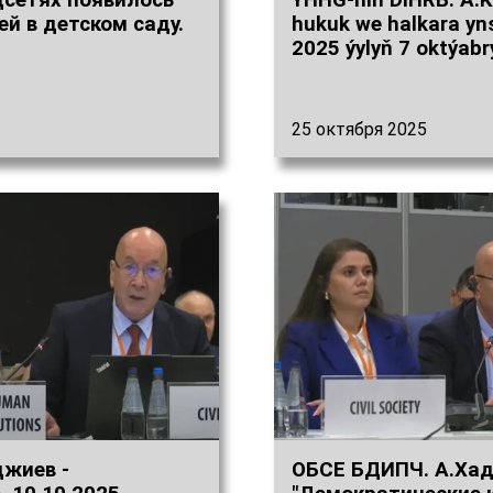
цсетях появилось
ÝHHG-niň DIHRB. A.K
ей в детском саду.
hukuk we halkara yn
2025 ýylyň 7 oktýabr
25 октября 2025
джиев -
ОБСЕ БДИПЧ. А.Хад