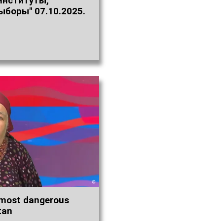
институты,
ыборы" 07.10.2025.
 most dangerous
tan