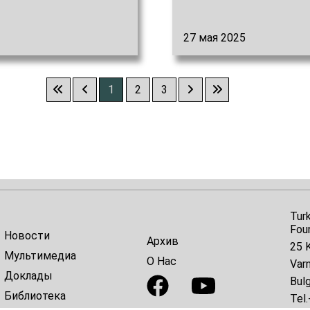
27 мая 2025
1
2
3
Tur
Fou
Новости
Архив
25 K
Мультимедиа
О Нас
Var
Доклады
Bulg
Библиотека
Tel.