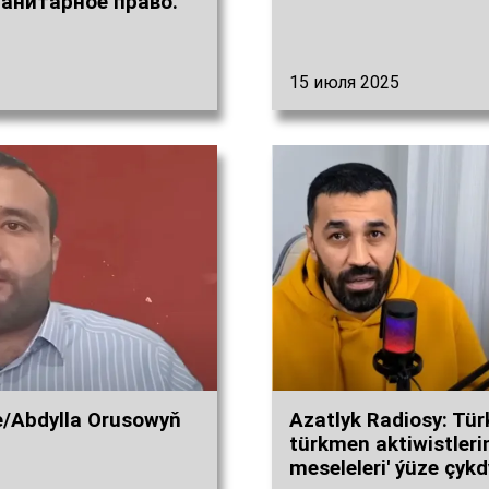
анитарное право."
15 июля 2025
/Abdylla Orusowyň
Azatlyk Radiosy: Tür
türkmen aktiwistleri
meseleleri' ýüze çykd