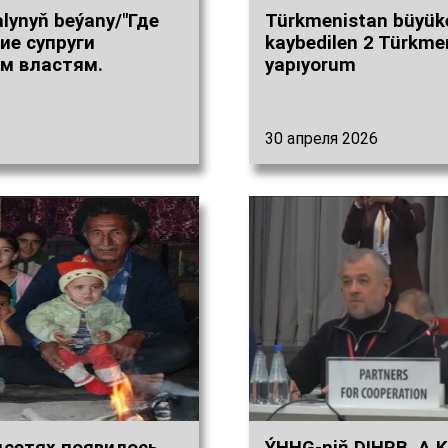
alynyň beýany/"Где
Türkmenistan büyükel
ие супруги
kaybedilen 2 Türkme
им властям.
yapıyorum
30 апреля 2026