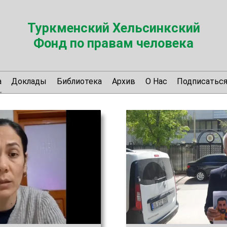
Туркменский Хельсинкский
Фонд по правам человека
а
Доклады
Библиотека
Архив
О Нас
Подписатьс