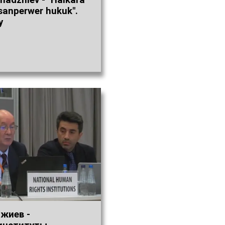
hadzhiev - "Halkara
sanperwer hukuk".
y
жиев -