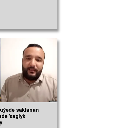
kiýede saklanan
nde 'saglyk
y