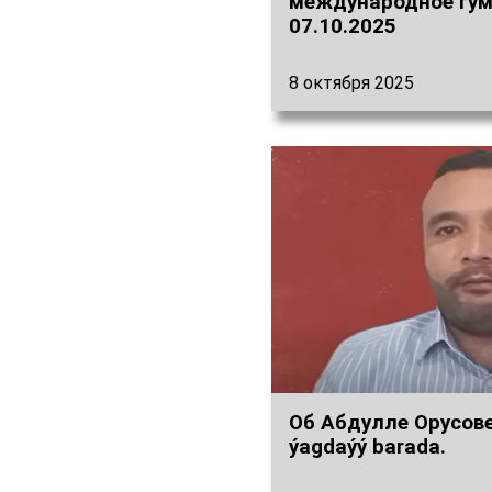
международное гум
07.10.2025
8 октября 2025
Об Абдулле Орусове
ýagdaýý barada.