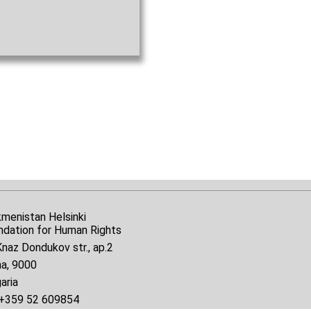
kmenistan Helsinki
ndation for Human Rights
naz Dondukov str., ap.2
na, 9000
aria
+359 52 609854