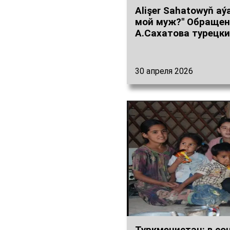
Alişer Sahatowyň aý
мой муж?" Обращен
А.Сахатова турецк
30 апреля 2026