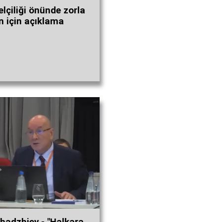
çiliği önünde zorla
n için açıklama