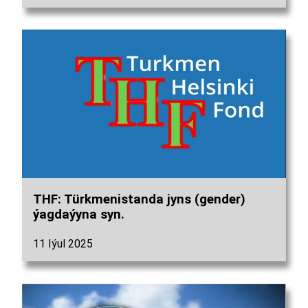
THF: Türkmenistanda jyns (gender)
ýagdaýyna syn.
11 Iýul 2025