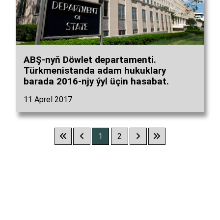
ABŞ-nyň Döwlet departamenti.
Türkmenistanda adam hukuklary
barada 2016-njy ýyl üçin hasabat.
11 Aprel 2017
1
2