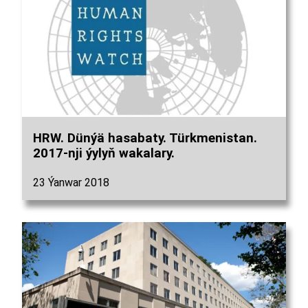
HRW. Dünýä hasabaty. Türkmenistan.
2017-nji ýylyň wakalary.
23 Ýanwar 2018